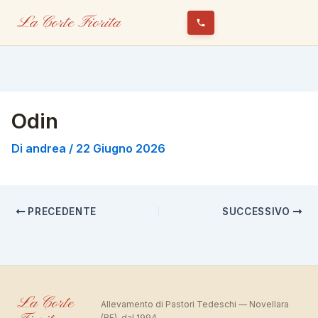
La Corte Fiorita
Odin
Di
andrea
/
22 Giugno 2026
PRECEDENTE
SUCCESSIVO
La Corte
Allevamento di Pastori Tedeschi — Novellara
(RE), dal 1994